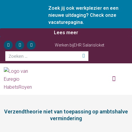
Zoek jij ook werkplezier en een
nieuwe uitdaging? Check onze
vacaturepagina.
Lees meer
Werken bij
EHR Salarisloket
Wie zijn wij
Onze diensten
Ervaren ondernemer
Verzendtheorie niet van toepassing op ambtshalve
vermindering