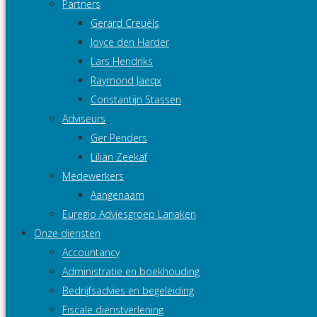
Partners
Gerard Creuëls
Joyce den Harder
Lars Hendriks
Raymond Jaeqx
Constantijn Stassen
Adviseurs
Ger Penders
Lilian Zeekaf
Medewerkers
Aangenaam
Euregio Adviesgroep Lanaken
Onze diensten
Accountancy
Administratie en boekhouding
Bedrijfsadvies en begeleiding
Fiscale dienstverlening