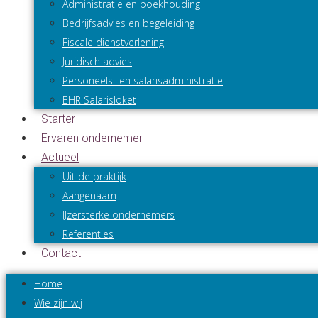
Administratie en boekhouding
Bedrijfsadvies en begeleiding
Fiscale dienstverlening
Juridisch advies
Personeels- en salarisadministratie
EHR Salarisloket
Starter
Ervaren ondernemer
Actueel
Uit de praktijk
Aangenaam
IJzersterke ondernemers
Referenties
Contact
Home
Wie zijn wij