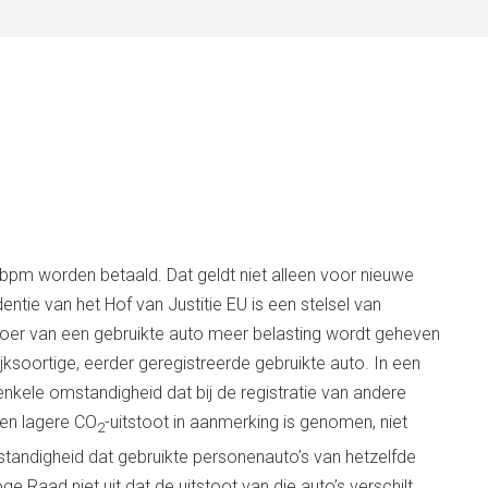
 bpm worden betaald. Dat geldt niet alleen voor nieuwe
entie van het Hof van Justitie EU is een stelsel van
 invoer van een gebruikte auto meer belasting wordt geheven
jksoortige, eerder geregistreerde gebruikte auto. In een
nkele omstandigheid dat bij de registratie van andere
een lagere CO
-uitstoot in aanmerking is genomen, niet
2
tandigheid dat gebruikte personenauto’s van hetzelfde
ge Raad niet uit dat de uitstoot van die auto’s verschilt.