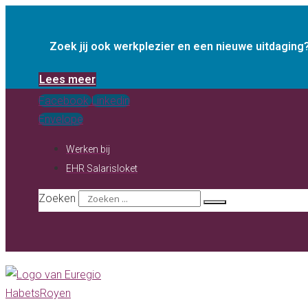
Ga
naar
Zoek jij ook werkplezier en een nieuwe uitdagin
de
inhoud
Lees meer
Facebook
Linkedin
Envelope
Werken bij
EHR Salarisloket
Zoeken