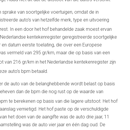
sprake van soortgelijke voertuigen, omdat de in
istreerde auto’s van hetzelfde merk, type en uitvoering
rrest. In een door het hof behandelde zaak moest ervan
Nederlandse kentekenregister geregistreerde soortgelijke
ar en datum eerste toelating, die over een Europese
 was vermeld van 295 gr/km, maar die op basis van een
oot van 216 gr/km in het Nederlandse kentekenregister zijn
deze auto’s bpm betaald.
eer de auto van de belanghebbende wordt belast op basis
geheven dan de bpm die nog rust op de waarde van
bpm te berekenen op basis van die lagere uitstoot. Het hof
nslag vernietigd. Het hof paste op de verschuldigde
 van het doen van de aangifte was de auto drie jaar, 11
stelling was de auto vier jaar en één dag oud. De