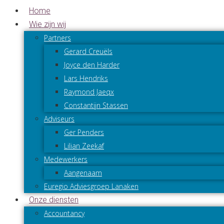
Home
Wie zijn wij
Partners
Gerard Creuëls
Joyce den Harder
Lars Hendriks
Raymond Jaeqx
Constantijn Stassen
Adviseurs
Ger Penders
Lilian Zeekaf
Medewerkers
Aangenaam
Euregio Adviesgroep Lanaken
Onze diensten
Accountancy