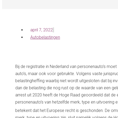
april 7, 2022
Autobelastingen
Bij de registratie in Nederland van personenauto’s moet
auto’s, maar ook voor gebruikte. Volgens vaste jurisprud
belastingheffing waarbij niet wordt uitgesloten dat bij
dan de belasting die nog rust op de waarde van een geli
arrest uit 2020 heeft de Hoge Raad geoordeeld dat de e
personenauto’s van hetzelfde merk, type en uitvoering 
betekent dat het Europese recht is geschonden. De oms
merk, type en uitvoering zijn, sluit namelijk volgens de Ho