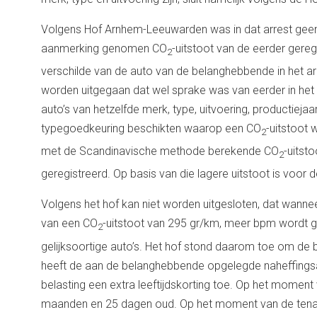
Volgens Hof Arnhem-Leeuwarden was in dat arrest geen 
aanmerking genomen CO
-uitstoot van de eerder gereg
2
verschilde van de auto van de belanghebbende in het a
worden uitgegaan dat wel sprake was van eerder in het 
auto’s van hetzelfde merk, type, uitvoering, productieja
typegoedkeuring beschikten waarop een CO
-uitstoot
2
met de Scandinavische methode berekende CO
-uitst
2
geregistreerd. Op basis van die lagere uitstoot is voor 
Volgens het hof kan niet worden uitgesloten, dat wann
van een CO
-uitstoot van 295 gr/km, meer bpm wordt 
2
gelijksoortige auto’s. Het hof stond daarom toe om de 
heeft de aan de belanghebbende opgelegde naheffingsaa
belasting een extra leeftijdskorting toe. Op het moment
maanden en 25 dagen oud. Op het moment van de tenaam