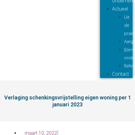
ondernem
Actueel
Uit
de
prakti
Aang
IJzers
onde
Refer
Contact
Verlaging schenkingsvrijstelling eigen woning per 1
januari 2023
maart 10, 2022