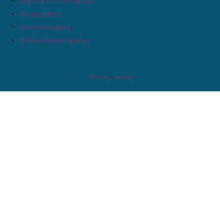
Algemene Voorwaarden
Privacybeleid
Klachtenregeling
Klokkenluidersregeling
Marketing
&
Branding