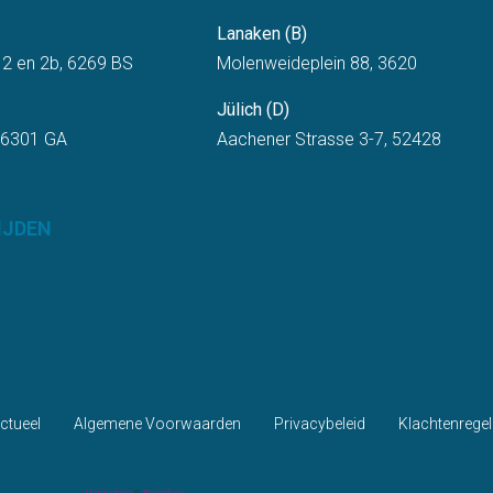
Lanaken (B)
 2 en 2b, 6269 BS
Molenweideplein 88, 3620
Jülich (D)
 6301 GA
Aachener Strasse 3-7, 52428
IJDEN
ctueel
Algemene Voorwaarden
Privacybeleid
Klachtenregel
Marketing
&
Branding