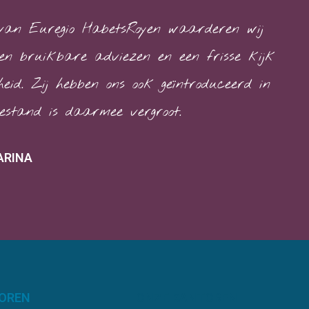
 van Euregio HabetsRoyen waarderen wij
en bruikbare adviezen en een frisse kijk
heid. Zij hebben ons ook geïntroduceerd in
stand is daarmee vergroot.
ARINA
OREN
ONZE KANTOREN