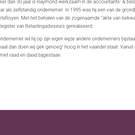
eer dan 30 jaar is Raymond werkzaam in de accountants- & bela
aar als zelfstandig ondernemer. In 1995 was hij een van de grond
tsRoyen. Met het behalen van de zogenaamde “akte van bekwaam
Register van Belastingadviseurs gerealiseerd.
ondernemer wil hij op zijn eigen wijze andere ondernemers bijsta
aal dan doen wij gek genoeg” hoog in het vaandel staat. Vanui
met raad en daad bijgestaan.