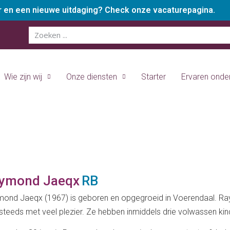
er en een nieuwe uitdaging? Check onze vacaturepagina.
Wie zijn wij
Onze diensten
Starter
Ervaren ond
ymond Jaeqx
RB
ond Jaeqx (1967) is geboren en opgegroeid in Voerendaal. Ra
steeds met veel plezier. Ze hebben inmiddels drie volwassen kin