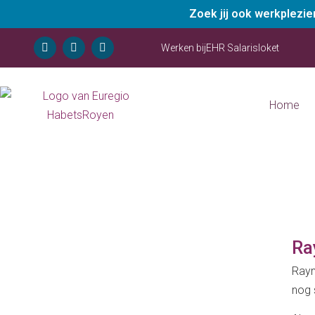
Zoek jij ook werkplezi
Werken bij
EHR Salarisloket
Home
Ra
Raym
nog 