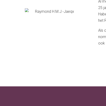
Al m
25 j
Habe
het 
Als 
norm
ook 