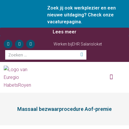
Zoek jij ook werkplezier en een
nieuwe uitdaging? Check onze
vacaturepagina.
Lees meer
Werken bij
EHR Salarisloket
Wie zijn wij
Onze diensten
Ervaren ondernemer
Massaal bezwaarprocedure Aof-premie