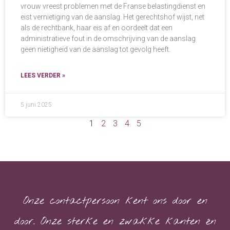
vrouw vreest problemen met de Franse belastingdienst en
eist vernietiging van de aanslag. Het gerechtshof wijst, net
als de rechtbank, haar eis af en oordeelt dat een
administratieve fout in de omschrijving van de aanslag
geen nietigheid van de aanslag tot gevolg heeft.
LEES VERDER »
5 juni 2025
1
2
3
4
5
Onze contactpersoon kent ons door en
door. Onze sterke en zwakke kanten én