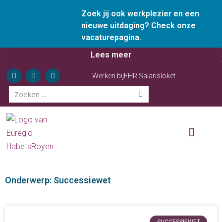
Zoek jij ook werkplezier en een
nieuwe uitdaging? Check onze
vacaturepagina.
Lees meer
Werken bij
EHR Salarisloket
Wie zijn wij
Onze diensten
Ervaren ondernemer
Onderwerp: Successiewet
SUCCESSIEWET