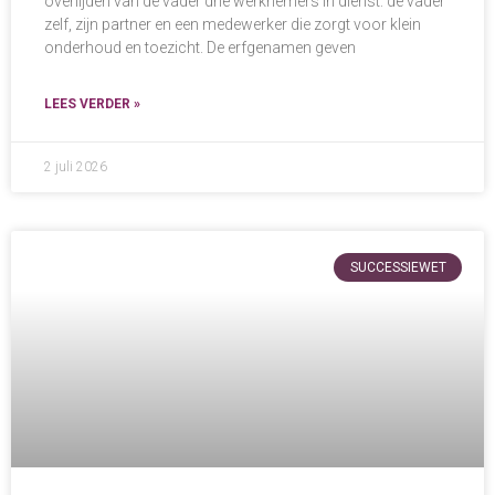
overlijden van de vader drie werknemers in dienst: de vader
zelf, zijn partner en een medewerker die zorgt voor klein
onderhoud en toezicht. De erfgenamen geven
LEES VERDER »
2 juli 2026
SUCCESSIEWET