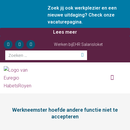
Zoek jij ook werkplezier en een
nieuwe uitdaging? Check onze
vacaturepagina.
Lees meer
Werken bij
EHR Salarisloket
Wie zijn wij
Onze diensten
Ervaren ondernemer
Werkneemster hoefde andere functie niet te
accepteren