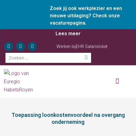
Zoek jij ook werkplezier en een
nieuwe uitdaging? Check onze
vacaturepagina.
Lees meer
Werken bij
EHR Salarisloket
Wie zijn wij
Onze diensten
Ervaren ondernemer
Toepassing loonkostenvoordeel na overgang
onderneming