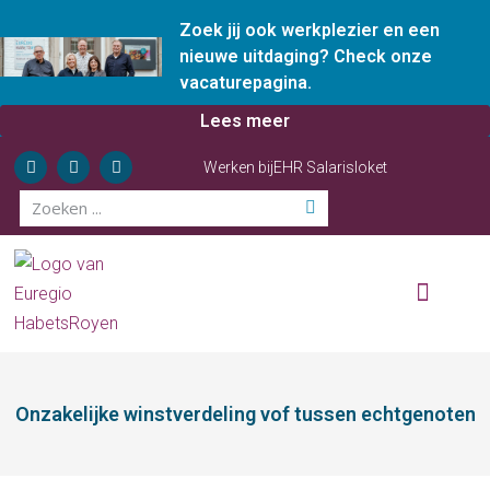
Zoek jij ook werkplezier en een
nieuwe uitdaging? Check onze
vacaturepagina.
Lees meer
Werken bij
EHR Salarisloket
Wie zijn wij
Onze diensten
Ervaren ondernemer
Onzakelijke winstverdeling vof tussen echtgenoten