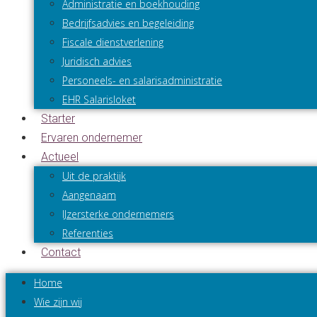
Administratie en boekhouding
Bedrijfsadvies en begeleiding
Fiscale dienstverlening
Juridisch advies
Personeels- en salarisadministratie
EHR Salarisloket
Starter
Ervaren ondernemer
Actueel
Uit de praktijk
Aangenaam
IJzersterke ondernemers
Referenties
Contact
Home
Wie zijn wij