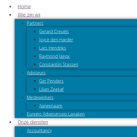
Home
Wie zijn wij
Partners
Gerard Creuëls
Joyce den Harder
Lars Hendriks
Raymond Jaeqx
Constantijn Stassen
Adviseurs
Ger Penders
Lilian Zeekaf
Medewerkers
Aangenaam
Euregio Adviesgroep Lanaken
Onze diensten
Accountancy