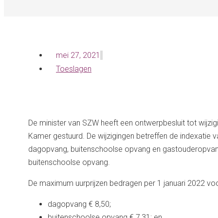
mei 27, 2021
Toeslagen
De minister van SZW heeft een ontwerpbesluit tot wijzi
Kamer gestuurd. De wijzigingen betreffen de indexatie
dagopvang, buitenschoolse opvang en gastouderopvang
buitenschoolse opvang.
De maximum uurprijzen bedragen per 1 januari 2022 voo
dagopvang € 8,50;
buitenschoolse opvang € 7,31; en