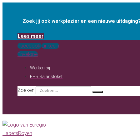
Ga
naar
Zoek jij ook werkplezier en een nieuwe uitdagin
de
inhoud
Lees meer
Facebook
Linkedin
Envelope
Werken bij
EHR Salarisloket
Zoeken