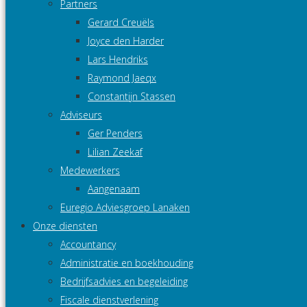
Partners
Gerard Creuëls
Joyce den Harder
Lars Hendriks
Raymond Jaeqx
Constantijn Stassen
Adviseurs
Ger Penders
Lilian Zeekaf
Medewerkers
Aangenaam
Euregio Adviesgroep Lanaken
Onze diensten
Accountancy
Administratie en boekhouding
Bedrijfsadvies en begeleiding
Fiscale dienstverlening