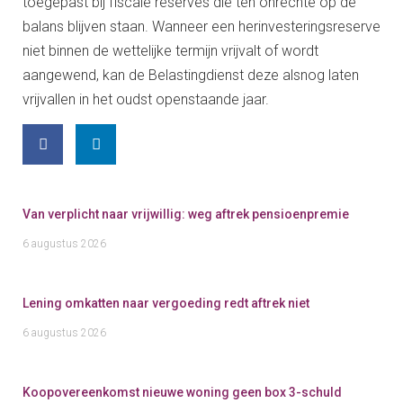
toegepast bij fiscale reserves die ten onrechte op de
balans blijven staan. Wanneer een herinvesteringsreserve
niet binnen de wettelijke termijn vrijvalt of wordt
aangewend, kan de Belastingdienst deze alsnog laten
vrijvallen in het oudst openstaande jaar.
Van verplicht naar vrijwillig: weg aftrek pensioenpremie
6 augustus 2026
Lening omkatten naar vergoeding redt aftrek niet
6 augustus 2026
Koopovereenkomst nieuwe woning geen box 3-schuld