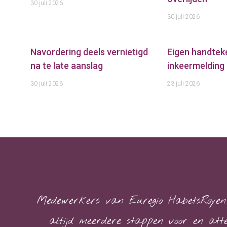
30 juli 2026
30 juli 2026
Navordering deels vernietigd
Eigen handtek
na te late aanslag
inkeermelding 
30 juli 2026
23 juli 2026
Medewerkers van Euregio HabetsRoyen 
altijd meerdere stappen voor en atte