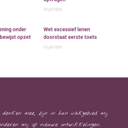
30 juli 2026
ening onder
Wet excessief lenen
bewijst opzet
doorstaat eerste toets
23 juli 2026
denken mee, zijn in hun vakgebied mij
nderen mij op nieuwe ontwikkelingen.