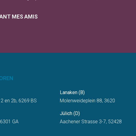
ANT MES AMIS
OREN
ONZE KANTOREN
Lanaken (B)
 2 en 2b, 6269 BS
Molenweideplein 88, 3620
Jülich (D)
 6301 GA
Aachener Strasse 3-7, 52428