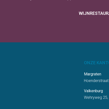
WIJNRESTAUR
ONZE KANT
Margraten
Hoenderstraat
Valkenburg
Wehryweg 25,