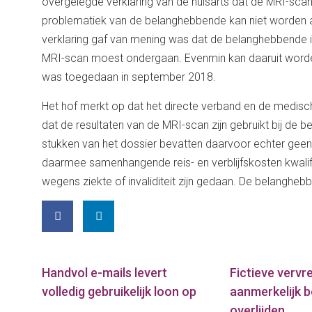
overgelegde verklaring van de huisarts dat de MRI-sca
problematiek van de belanghebbende kan niet worden af
verklaring gaf van mening was dat de belanghebbende i
MRI-scan moest ondergaan. Evenmin kan daaruit worden 
was toegedaan in september 2018.
Het hof merkt op dat het directe verband en de medisc
dat de resultaten van de MRI-scan zijn gebruikt bij de
stukken van het dossier bevatten daarvoor echter gee
daarmee samenhangende reis- en verblijfskosten kwalifi
wegens ziekte of invaliditeit zijn gedaan. De belanghe
Handvol e-mails levert
Fictieve verv
volledig gebruikelijk loon op
aanmerkelijk b
overlijden