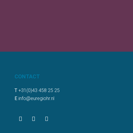
CONTACT
T
+31(0)43 458 25 25
E
info@euregiohr.nl