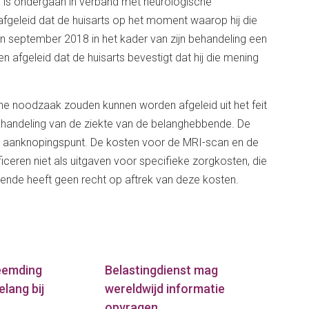
n is ondergaan in verband met neurologische
geleid dat de huisarts op het moment waarop hij die
n september 2018 in het kader van zijn behandeling een
afgeleid dat de huisarts bevestigt dat hij die mening
he noodzaak zouden kunnen worden afgeleid uit het feit
 behandeling van de ziekte van de belanghebbende. De
n aanknopingspunt. De kosten voor de MRI-scan en de
ceren niet als uitgaven voor specifieke zorgkosten, die
bbende heeft geen recht op aftrek van deze kosten.
reemding
Belastingdienst mag
elang bij
wereldwijd informatie
opvragen