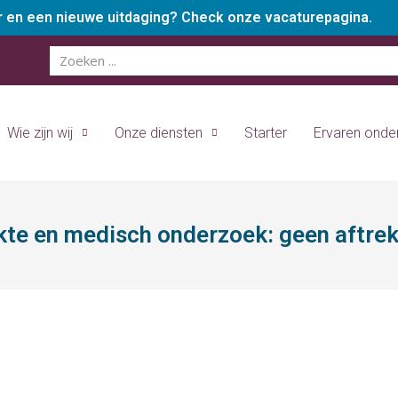
er en een nieuwe uitdaging? Check onze vacaturepagina.
Wie zijn wij
Onze diensten
Starter
Ervaren ond
kte en medisch onderzoek: geen aftre