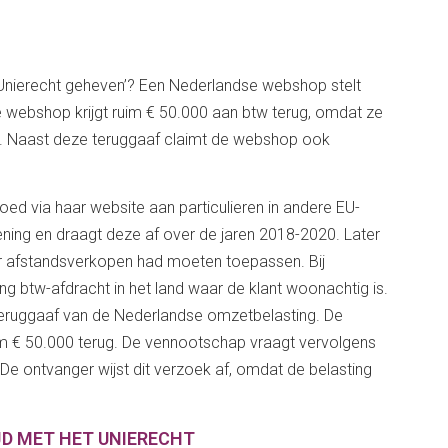
t Unierecht geheven’? Een Nederlandse webshop stelt
e webshop krijgt ruim € 50.000 aan btw terug, omdat ze
t. Naast deze teruggaaf claimt de webshop ook
d via haar website aan particulieren in andere EU-
ening en draagt deze af over de jaren 2018-2020. Later
or afstandsverkopen had moeten toepassen. Bij
g btw-afdracht in het land waar de klant woonachtig is.
eruggaaf van de Nederlandse omzetbelasting. De
ruim € 50.000 terug. De vennootschap vraagt vervolgens
De ontvanger wijst dit verzoek af, omdat de belasting
JD MET HET UNIERECHT