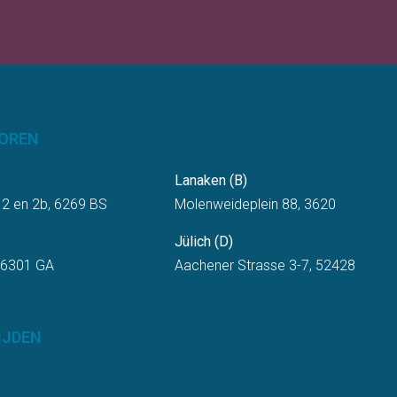
OREN
ONZE KANTOREN
Lanaken (B)
 2 en 2b, 6269 BS
Molenweideplein 88, 3620
Jülich (D)
 6301 GA
Aachener Strasse 3-7, 52428
IJDEN