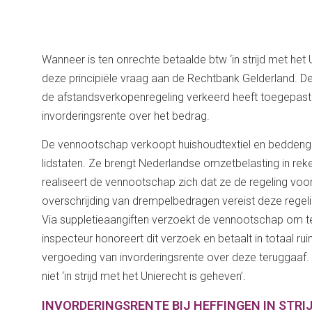
Wanneer is ten onrechte betaalde btw ‘in strijd met he
deze principiële vraag aan de Rechtbank Gelderland. D
de afstandsverkopenregeling verkeerd heeft toegepas
invorderingsrente over het bedrag.
De vennootschap verkoopt huishoudtextiel en beddengoe
lidstaten. Ze brengt Nederlandse omzetbelasting in rek
realiseert de vennootschap zich dat ze de regeling vo
overschrijding van drempelbedragen vereist deze regelin
Via suppletieaangiften verzoekt de vennootschap om t
inspecteur honoreert dit verzoek en betaalt in totaal 
vergoeding van invorderingsrente over deze teruggaaf. 
niet ‘in strijd met het Unierecht is geheven’.
INVORDERINGSRENTE BIJ HEFFINGEN IN STRI