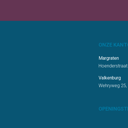
ONZE KANT
Margraten
Hoenderstraat
Valkenburg
Wehryweg 25,
OPENINGST