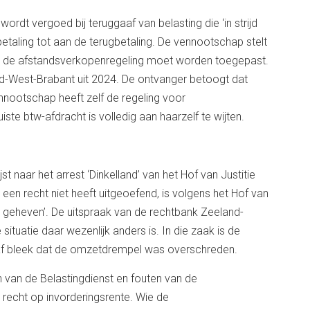
rdt vergoed bij teruggaaf van belasting die ‘in strijd
betaling tot aan de terugbetaling. De vennootschap stelt
dat de afstandsverkopenregeling moet worden toegepast.
nd-West-Brabant uit 2024. De ontvanger betoogt dat
ennootschap heeft zelf de regeling voor
te btw-afdracht is volledig aan haarzelf te wijten.
 naar het arrest ‘Dinkelland’ van het Hof van Justitie
een recht niet heeft uitgeoefend, is volgens het Hof van
cht geheven’. De uitspraak van de rechtbank Zeeland-
ituatie daar wezenlijk anders is. In die zaak is de
af bleek dat de omzetdrempel was overschreden.
 van de Belastingdienst en fouten van de
er recht op invorderingsrente. Wie de