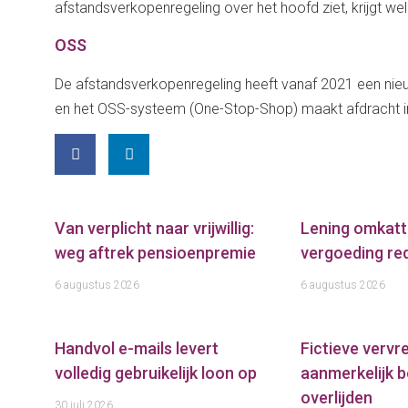
afstandsverkopenregeling over het hoofd ziet, krijgt we
OSS
De afstandsverkopenregeling heeft vanaf 2021 een ni
en het OSS-systeem (One-Stop-Shop) maakt afdracht in
Van verplicht naar vrijwillig:
Lening omkatt
weg aftrek pensioenpremie
vergoeding red
6 augustus 2026
6 augustus 2026
Handvol e-mails levert
Fictieve verv
volledig gebruikelijk loon op
aanmerkelijk b
overlijden
30 juli 2026