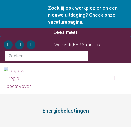
Zoek jij ook werkplezier en een
nieuwe uitdaging? Check onze
vacaturepagina.
Lees meer
Werken bij
EHR Salarisloket
Wie zijn wij
Onze diensten
Ervaren ondernemer
Energiebelastingen