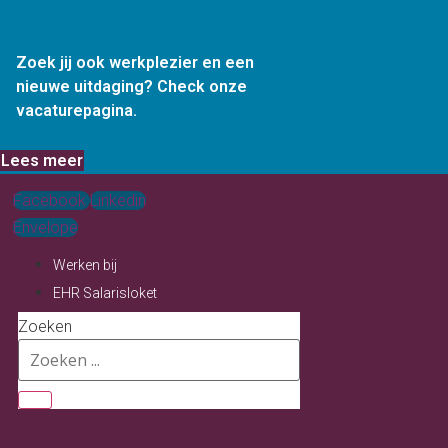
Ga
naar
Zoek jij ook werkplezier en een
de
nieuwe uitdaging? Check onze
inhoud
vacaturepagina.
Lees meer
Facebook
Linkedin
Envelope
Werken bij
EHR Salarisloket
Zoeken