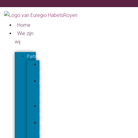
Home
Wie zijn
wij
Partners
Gerard
Creuëls
Joyce
den
Harder
Lars
Hendriks
Raymond
Jaeqx