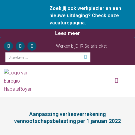
Zoek jij ook werkplezier en een
nieuwe uitdaging? Check onze
vacaturepagina.
Lees meer
Werken bij
EHR Salarisloket
Wie zijn wij
Onze diensten
Ervaren ondernemer
Aanpassing verliesverrekening
vennootschapsbelasting per 1 januari 2022