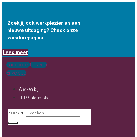
Ga
naar
de
Zoek jij ook werkplezier en een
nieuwe uitdaging? Check onze
inhoud
vacaturepagina.
Lees meer
Facebook
Linkedin
Envelope
Werken bij
EHR Salarisloket
Zoeken