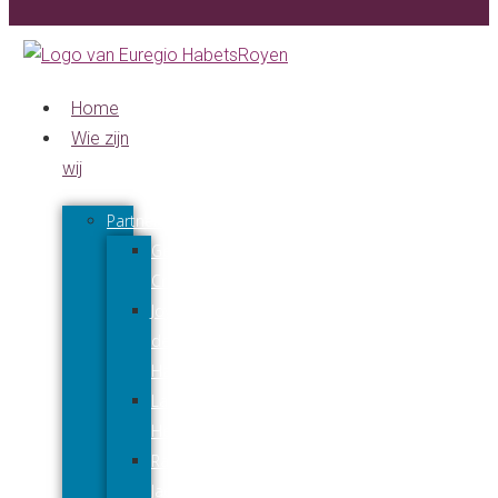
Home
Wie zijn
wij
Partners
Gerard
Creuëls
Joyce
den
Harder
Lars
Hendriks
Raymond
Jaeqx