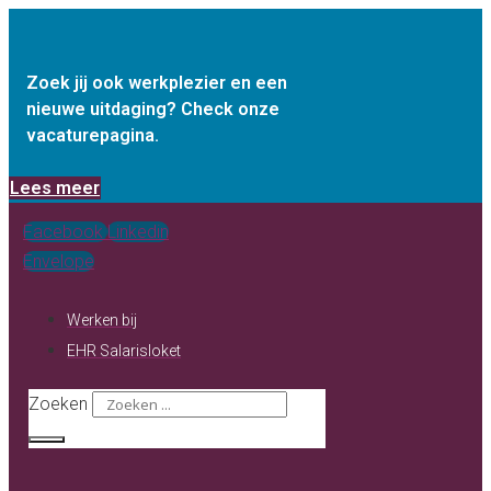
Ga
naar
de
Zoek jij ook werkplezier en een
nieuwe uitdaging? Check onze
inhoud
vacaturepagina.
Lees meer
Facebook
Linkedin
Envelope
Werken bij
EHR Salarisloket
Zoeken