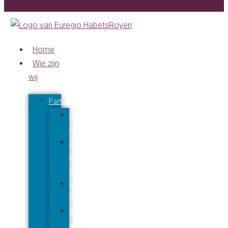
Home
Wie zijn
wij
Partners
Gerard
Creuëls
Joyce
den
Harder
Lars
Hendriks
Raymond
Jaeqx