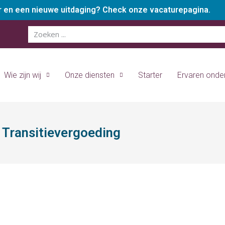
er en een nieuwe uitdaging? Check onze vacaturepagina.
Wie zijn wij
Onze diensten
Starter
Ervaren ond
Transitievergoeding