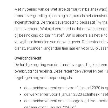
Met invoering van de Wet arbeidsmarkt in balans (Wab) 
transitievergoeding bij ontslag niet pas als het dienstve
1
indiensttreding. De transitievergoeding bedraagt
/
maan
3
dienstverband. Wat niet verandert is dat de werknemer 
bij beëindiging op zijn initiatief. Dat is anders als het
verwijtbaar handelen van de werkgever. De bestaande v
dienstverbanden langer dan tien jaar en voor 50-plusser
Overgangsrecht
De huidige regeling van de transitievergoeding kent een
overbruggingsregeling. Deze regelingen vervallen per 1 
regelingen nog van toepassing als:
de arbeidsovereenkomst voor 1 januari 2020 is 
de werknemer voor 1 januari 2020 schriftelijk hee
de arbeidsovereenkomst is opgezegd met toest
gedaan voor 1 januari 2020; of