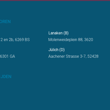
OREN
ONZE KANTOREN
Lanaken (B)
 2 en 2b, 6269 BS
Molenweideplein 88, 3620
Jülich (D)
 6301 GA
Aachener Strasse 3-7, 52428
IJDEN