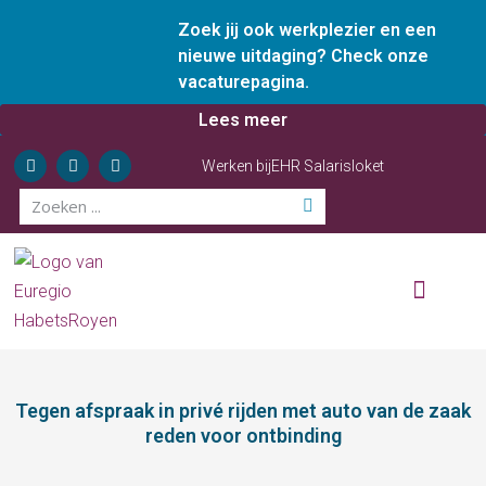
Zoek jij ook werkplezier en een
nieuwe uitdaging? Check onze
vacaturepagina.
Lees meer
Werken bij
EHR Salarisloket
Wie zijn wij
Onze diensten
Ervaren ondernemer
Tegen afspraak in privé rijden met auto van de zaak
reden voor ontbinding