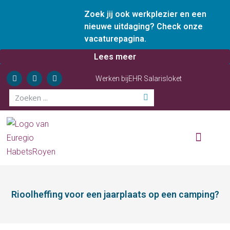
Zoek jij ook werkplezier en een
nieuwe uitdaging? Check onze
vacaturepagina.
Lees meer
Werken bij
EHR Salarisloket
Wie zijn wij
Onze diensten
Ervaren ondernemer
Rioolheffing voor een jaarplaats op een camping?