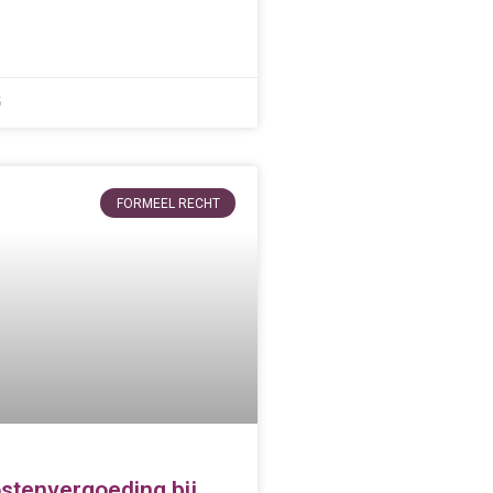
5
FORMEEL RECHT
stenvergoeding bij