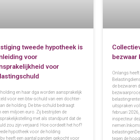
stiging tweede hypotheek is
Collectie
nleiding voor
bezwaar 
nsprakelijkheid voor
Onlangs heeft
lastingschuld
Belastingdiens
de bezwaren d
 holding en haar dga worden aansprakelijk
bezwaarproced
teld voor een btw-schuld van een dochter-
belastingrente
van de holding. De btw-schuld bedraagt
uitspraken vo
 een miljoen euro. Zij bestrijden de
februari 2026
sprakelijkstelling met als standpunt dat de
inspecteur de
ld zou zijn verjaard. Hoe oordeelt het hof?
nemen.Inkoms
ede hypotheek voor de holding
belastingenDe
 bv heeft een aantal panden gekocht voor
tegen de hoog