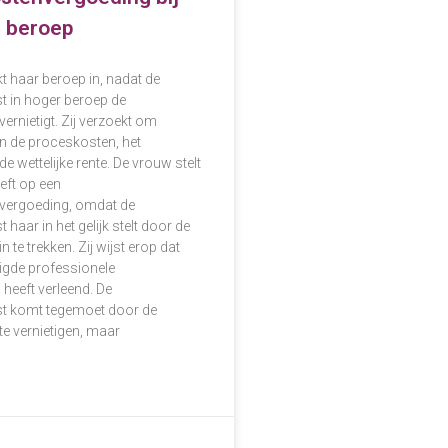
n beroep
t haar beroep in, nadat de
t in hoger beroep de
ernietigt. Zij verzoekt om
n de proceskosten, het
 de wettelijke rente. De vrouw stelt
eeft op een
vergoeding, omdat de
 haar in het gelijk stelt door de
 te trekken. Zij wijst erop dat
gde professionele
 heeft verleend. De
st komt tegemoet door de
e vernietigen, maar