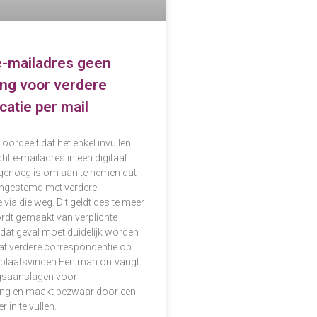
e-mailadres geen
ng voor verdere
atie per mail
ordeelt dat het enkel invullen
ht e-mailadres in een digitaal
t genoeg is om aan te nemen dat
ingestemd met verdere
ia die weg. Dit geldt des te meer
rdt gemaakt van verplichte
n dat geval moet duidelijk worden
t verdere correspondentie op
l plaatsvinden.Een man ontvangt
gsaanslagen voor
ing en maakt bezwaar door een
r in te vullen.