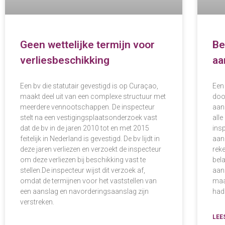
Geen wettelijke termijn voor
Be
verliesbeschikking
aa
Een bv die statutair gevestigd is op Curaçao,
Een
maakt deel uit van een complexe structuur met
door
meerdere vennootschappen. De inspecteur
aan
stelt na een vestigingsplaatsonderzoek vast
alle
dat de bv in de jaren 2010 tot en met 2015
ins
feitelijk in Nederland is gevestigd. De bv lijdt in
aang
deze jaren verliezen en verzoekt de inspecteur
reke
om deze verliezen bij beschikking vast te
bel
stellen.De inspecteur wijst dit verzoek af,
aan
omdat de termijnen voor het vaststellen van
maa
een aanslag en navorderingsaanslag zijn
had
verstreken.
LEE