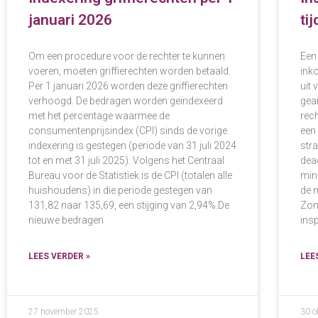
januari 2026
ti
Om een procedure voor de rechter te kunnen
Een
voeren, moeten griffierechten worden betaald.
ink
Per 1 januari 2026 worden deze griffierechten
uit 
verhoogd. De bedragen worden geïndexeerd
gea
met het percentage waarmee de
rec
consumentenprijsindex (CPI) sinds de vorige
een
indexering is gestegen (periode van 31 juli 2024
str
tot en met 31 juli 2025). Volgens het Centraal
dead
Bureau voor de Statistiek is de CPI (totalen alle
min
huishoudens) in die periode gestegen van
de 
131,82 naar 135,69, een stijging van 2,94%.De
Zon
nieuwe bedragen
ins
LEES VERDER »
LEE
27 november 2025
30 o