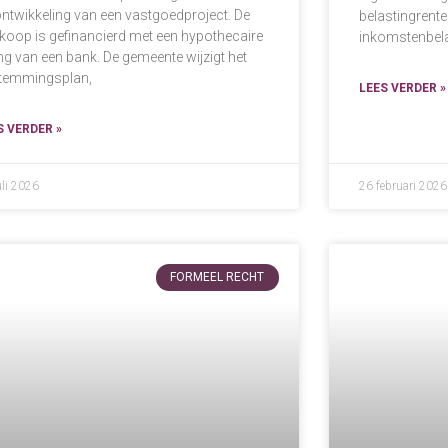
ontwikkeling van een vastgoedproject. De
belastingrent
koop is gefinancierd met een hypothecaire
inkomstenbela
ing van een bank. De gemeente wijzigt het
temmingsplan,
LEES VERDER »
S VERDER »
uli 2026
26 februari 2026
FORMEEL RECHT