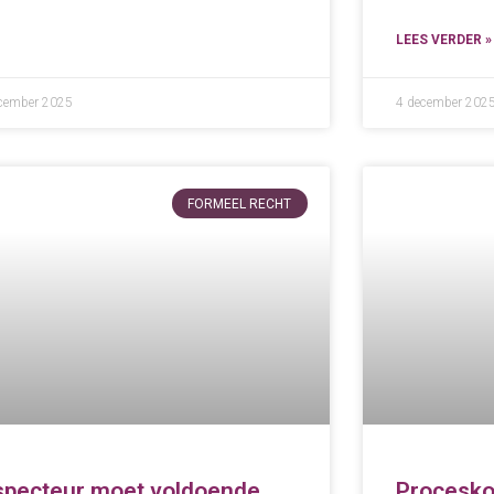
LEES VERDER »
cember 2025
4 december 202
FORMEEL RECHT
specteur moet voldoende
Procesko