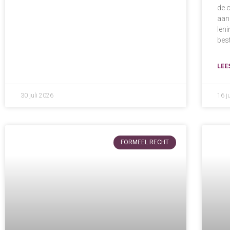
de 
aan
len
bes
LEE
30 juli 2026
16 j
FORMEEL RECHT