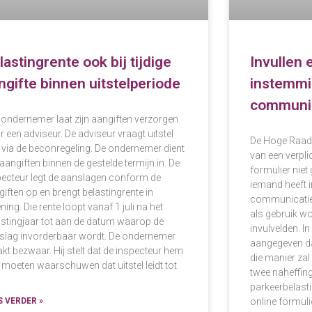
lastingrente ook bij tijdige
Invullen 
ngifte binnen uitstelperiode
instemmi
communic
 ondernemer laat zijn aangiften verzorgen
 een adviseur. De adviseur vraagt uitstel
De Hoge Raad o
 via de beconregeling. De ondernemer dient
van een verplic
 aangiften binnen de gestelde termijn in. De
formulier nie
pecteur legt de aanslagen conform de
iemand heeft 
iften op en brengt belastingrente in
communicatie v
ning. Die rente loopt vanaf 1 juli na het
als gebruik wo
astingjaar tot aan de datum waarop de
invulvelden. I
slag invorderbaar wordt. De ondernemer
aangegeven da
kt bezwaar. Hij stelt dat de inspecteur hem
die manier za
 moeten waarschuwen dat uitstel leidt tot
twee naheffin
parkeerbelast
S VERDER »
online formulie