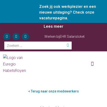
Zoek jij ook werkplezier en een
nieuwe uitdaging? Check onze
vacaturepagina.
Lees meer
Werken bij
EHR Salarisloket
Wie zijn wij
Onze diensten
Ervaren ondernemer
< Terug naar onze medewerkers