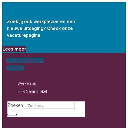
Ga
naar
de
Zoek jij ook werkplezier en een
nieuwe uitdaging? Check onze
inhoud
vacaturepagina.
Lees meer
Facebook
Linkedin
Envelope
Werken bij
EHR Salarisloket
Zoeken