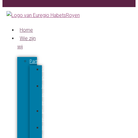
Home
Wie zijn
wij
Partners
Gerard
Creuëls
Joyce
den
Harder
Lars
Hendriks
Raymond
Jaeqx