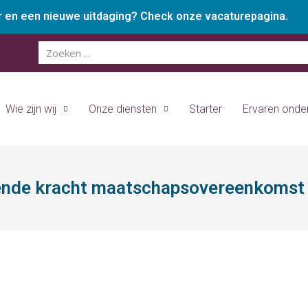
er en een nieuwe uitdaging? Check onze vacaturepagina.
Wie zijn wij
Onze diensten
Starter
Ervaren ond
ende kracht maatschapsovereenkomst