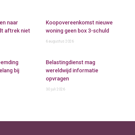
en naar
Koopovereenkomst nieuwe
t aftrek niet
woning geen box 3-schuld
6 augustus 2026
reemding
Belastingdienst mag
elang bij
wereldwijd informatie
opvragen
30 juli 2026