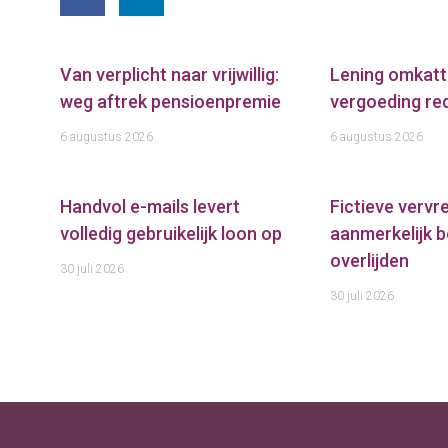
Van verplicht naar vrijwillig:
Lening omkatt
weg aftrek pensioenpremie
vergoeding red
6 augustus 2026
6 augustus 2026
Handvol e-mails levert
Fictieve verv
volledig gebruikelijk loon op
aanmerkelijk b
overlijden
30 juli 2026
30 juli 2026