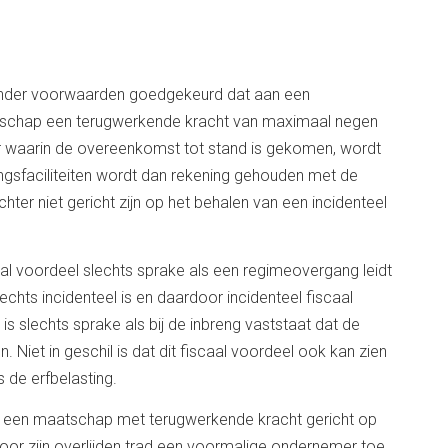
t onder voorwaarden goedgekeurd dat aan een
tschap een terugwerkende kracht van maximaal negen
aar waarin de overeenkomst tot stand is gekomen, wordt
sfaciliteiten wordt dan rekening gehouden met de
er niet gericht zijn op het behalen van een incidenteel
caal voordeel slechts sprake als een regimeovergang leidt
lechts incidenteel is en daardoor incidenteel fiscaal
is slechts sprake als bij de inbreng vaststaat dat de
 Niet in geschil is dat dit fiscaal voordeel ook kan zien
 de erfbelasting.
t een maatschap met terugwerkende kracht gericht op
voor zijn overlijden trad een voormalige ondernemer toe