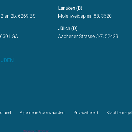
Lanaken (B)
 2 en 2b, 6269 BS
Molenweideplein 88, 3620
Jülich (D)
 6301 GA
Aachener Strasse 3-7, 52428
IJDEN
ctueel
Algemene Voorwaarden
Privacybeleid
Klachtenregel
Marketing
&
Branding