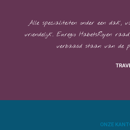
Alle specialiteiten onder een dak, 
vriendelijk. Euregio HabetsRoyen raad
verbaasd staan van de pri
TRAVE
ONZE KANT