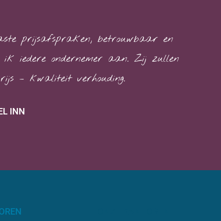
vaste prijsafspraken, betrouwbaar en
 ik iedere ondernemer aan. Zij zullen
js – kwaliteit verhouding.
L INN
OREN
ONZE KANTOREN