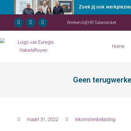
Zoek jij ook werkplezi
Werken bij
EHR Salarisloket
Home
Geen terugwerk
maart 31, 2022
Inkomstenbelasting