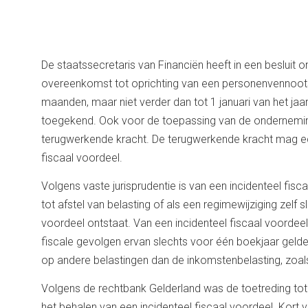
De staatssecretaris van Financiën heeft in een beslui
overeenkomst tot oprichting van een personenvennoo
maanden, maar niet verder dan tot 1 januari van het j
toegekend. Ook voor de toepassing van de onderneming
terugwerkende kracht. De terugwerkende kracht mag echt
fiscaal voordeel.
Volgens vaste jurisprudentie is van een incidenteel fis
tot afstel van belasting of als een regimewijziging zelf s
voordeel ontstaat. Van een incidenteel fiscaal voordeel 
fiscale gevolgen ervan slechts voor één boekjaar gelden.
op andere belastingen dan de inkomstenbelasting, zoals
Volgens de rechtbank Gelderland was de toetreding to
het behalen van een incidenteel fiscaal voordeel. Kort 