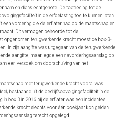
enaam en diens echtgenote. De toetreding tot de
gingsfaciliteit in de erfbelasting toe te kunnen laten
it een vordering die de erflater had op de maatschap en
pacht. Dit vermogen behoorde tot de
st opgenomen terugwerkende kracht moest de box-3-
omen. In zijn aangifte was uitgegaan van de terugwerkende
diende aangifte, maar legde een navorderingsaanslag op
enaam een verzoek om doorschuiving van het
e maatschap met terugwerkende kracht vooral was
el, bestaande uit de bedrijfsopvolgingsfaciliteit in de
 in box 3 in 2016 bij de erflater was een incidenteel
erkende kracht slechts voor één boekjaar kon gelden.
rderingsaanslag terecht opgelegd.