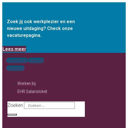
Ga
naar
de
Zoek jij ook werkplezier en een
nieuwe uitdaging? Check onze
inhoud
vacaturepagina.
Lees meer
Facebook
Linkedin
Envelope
Werken bij
EHR Salarisloket
Zoeken