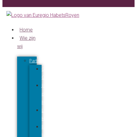
Home
Wie zijn
wij
Partners
Gerard
Creuëls
Joyce
den
Harder
Lars
Hendriks
Raymond
Jaeqx