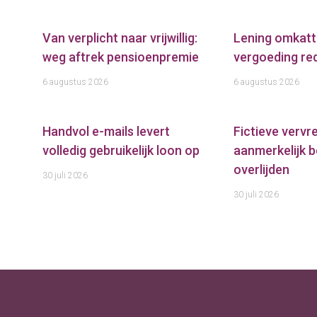
Van verplicht naar vrijwillig:
Lening omkatt
weg aftrek pensioenpremie
vergoeding red
6 augustus 2026
6 augustus 2026
Handvol e-mails levert
Fictieve verv
volledig gebruikelijk loon op
aanmerkelijk b
overlijden
30 juli 2026
30 juli 2026