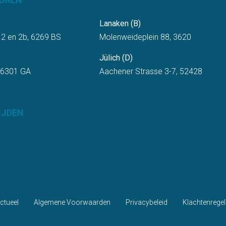
Lanaken (B)
 2 en 2b, 6269 BS
Molenweideplein 88, 3620
Jülich (D)
 6301 GA
Aachener Strasse 3-7, 52428
IJDEN
ctueel
Algemene Voorwaarden
Privacybeleid
Klachtenregel