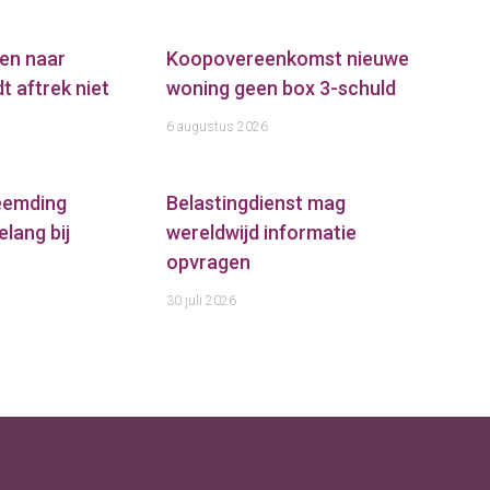
en naar
Koopovereenkomst nieuwe
t aftrek niet
woning geen box 3-schuld
6 augustus 2026
reemding
Belastingdienst mag
elang bij
wereldwijd informatie
opvragen
30 juli 2026