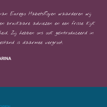
 van Euregio HabetsRoyen waarderen wij
en bruikbare adviezen en een frisse kijk
heid. Zij hebben ons ook geïntroduceerd in
stand is daarmee vergroot.
ARINA
OREN
ONZE KANTOREN